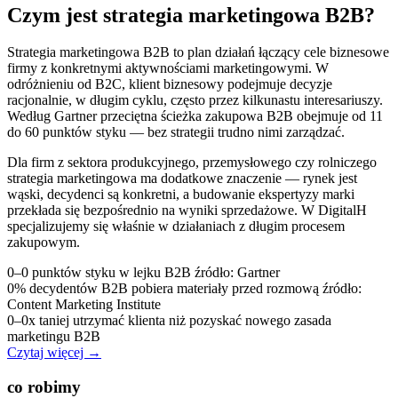
Czym jest strategia marketingowa B2B?
Strategia marketingowa B2B to plan działań łączący cele biznesowe
firmy z konkretnymi aktywnościami marketingowymi. W
odróżnieniu od B2C, klient biznesowy podejmuje decyzje
racjonalnie, w długim cyklu, często przez kilkunastu interesariuszy.
Według Gartner przeciętna ścieżka zakupowa B2B obejmuje od 11
do 60 punktów styku — bez strategii trudno nimi zarządzać.
Dla firm z sektora produkcyjnego, przemysłowego czy rolniczego
strategia marketingowa ma dodatkowe znaczenie — rynek jest
wąski, decydenci są konkretni, a budowanie ekspertyzy marki
przekłada się bezpośrednio na wyniki sprzedażowe.
W DigitalH
specjalizujemy się właśnie w działaniach z długim procesem
zakupowym.
0
–
0
punktów styku w lejku B2B
źródło: Gartner
0
%
decydentów B2B pobiera materiały przed rozmową
źródło:
Content Marketing Institute
0
–
0
x
taniej utrzymać klienta niż pozyskać nowego
zasada
marketingu B2B
Czytaj więcej
→
co robimy